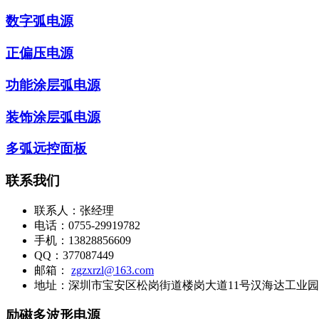
数字弧电源
正偏压电源
功能涂层弧电源
装饰涂层弧电源
多弧远控面板
联系我们
联系人：
张经理
电话：
0755-29919782
手机：
13828856609
QQ：
377087449
邮箱：
zgzxrzl@163.com
地址：
深圳市宝安区松岗街道楼岗大道11号汉海达工业园
励磁多波形电源